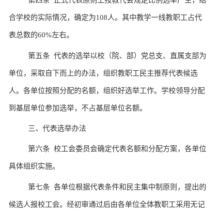
第四条 正式代表原则上按教代会规定比例选举产生，结
合学
校
的实际情况，确定为
10
8
人。其中教学一线教职工占代
表总数的
60%
左右。
第五条 代表的选举以
校
（
院
、部）党总支、直属支部为
单位，采取自下而上的办法，组织教职工民主推荐代表候选
人。各单位按照分配的名额，组织好选举工作。学
校
领导分配
到基层单位参加选举，不占基层单位名额。
三、代表选举办法
第六条
校
工会委员会确定代表名额和分配方案，各单位
具体组织实施。
第七条 各单位根据代表条件和民主集中制原则，提出
的
候选人报
校
工会。经初审通过后由各单位全体教职工采用无记