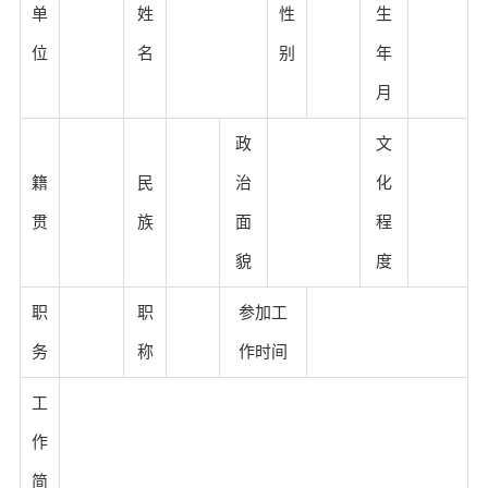
单
姓
性
生
位
名
别
年
月
政
文
籍
民
治
化
贯
族
面
程
貌
度
职
职
参加工
务
称
作时间
工
作
简