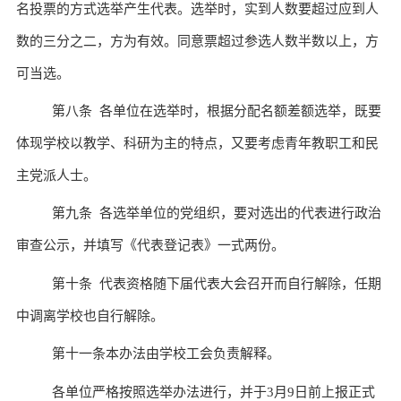
名投票的方式选举产生代表。选举时，实到人数要超过应到人
数的三分之二，方为有效。同意票超过参选人数半数以上，方
可当选。
第八条 各单位在选举时，根据分配名额
差额选举
，既要
体现学
校
以教学、科研为主的特点，又要考虑青年教职工和民
主党派人士。
第九条 各选举单位的党组织，要对选出的代表进行政治
审查公示，并填写《代表登记表》一式两份。
第十条 代表资格随下届代表大会召开而自行解除，任期
中调离学
校
也自行解除。
第十一条本办法由学
校
工会负责解释。
各单位严格按照选举办法进行，并于
3
月
9
日前上报正式