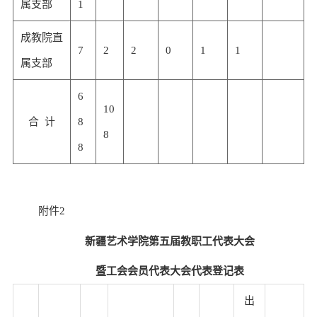
属支部
1
成教院直
7
2
2
0
1
1
属支部
6
10
合 计
8
8
8
附件
2
新疆艺术学院第
五
届教职工代表大会
暨工会会员代表大会代表登记表
出