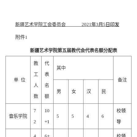
新疆艺术学院工会委员会
20
21
年
3
月
5
日印发
附件
1
新疆艺术学院第
五
届教代会代表名额分配表
教
代
其
中
工
表
单 位
备注
人
名
男
女
汉
民
数
额
7
1
0
校
领
音乐
学院
5
5
4
6
2
+1
导
4
6
+
校
领