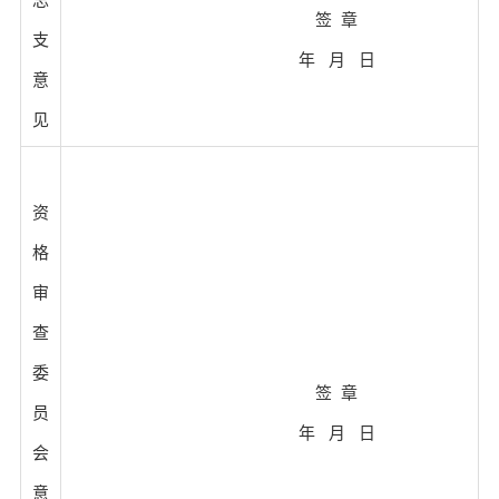
总
签 章
支
年 月 日
意
见
资
格
审
查
委
签 章
员
年 月 日
会
意